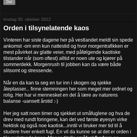
Del
tirsdag 30. oktober 2012
Orden i tilsynelatende kaos
Vinteren har siste dagene her på vestlandet meldt sin spede
ankomst -om enn kun nattestid og hvor morgentrafikken er
mest påvirket av glatte veier, med påfølgende kaotiske
tilstander når (som oftest) alltid er noen ute og kjører på
sommerdekk. Morgenrush til jobben kan da være både
slitsomt og stressende.
Når en da kan ta seg en tur inn i skogen og sjekke
åteplasser... finne stemningen her som meget mer ordnet og
rolig. Her har vi mennesket en del å lære av naturens
balanse -uansett årstid :-)
Her jeg satt noen timer og sjekket ut småfuglene og hva de
drev med rundt foringene, kan det ved første øyesyn virke
hektisk og også noe kaotisk...inntil vi bruker mer tid til å
studere hver enkelt fugl. En vil da kunne se at det er orden i