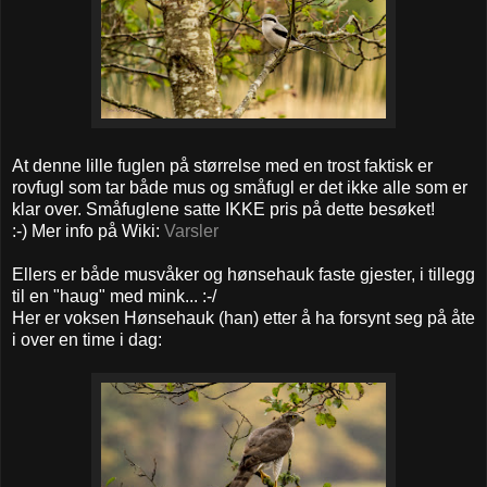
At denne lille fuglen på størrelse med en trost faktisk er
rovfugl som tar både mus og småfugl er det ikke alle som er
klar over. Småfuglene satte IKKE pris på dette besøket!
:-) Mer info på Wiki:
Varsler
Ellers er både musvåker og hønsehauk faste gjester, i tillegg
til en "haug" med mink... :-/
Her er voksen Hønsehauk (han) etter å ha forsynt seg på åte
i over en time i dag: