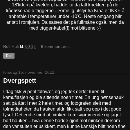
18'tiden på kvelden, hadde kulda tatt knekken på de
trådløse radio triggerne... Rimelig utstyr fra Kina er IKKE å
anbefale i temperaturer under -10'C. Neste omgang blir
antatt i romjulen. Da satses det på fullmåne også, men da
med trigger-kabel(!) mot blitsene :-)
Rolf Hult
kl.
00:12
6 kommentarer:
Del
torsdag 15. november 2012
Dvergspett
I dag fikk vi pent fotovær, og jeg tok derfor turen til
kamuflasjen og ble sittende noen timer. En ung hønsehauk
satt på åtet i nær 2 hele timer, og fotografen sleit med
tolmodigheten da hauken aldri fikk satt seg opp i det gode
lyset. Det endte med at minken kom svømmende og jaget
bort hauken... hva denne hadde gjort mot minken dersom
den var sulten er usikkert, men kunne kanskje blitt noen fine