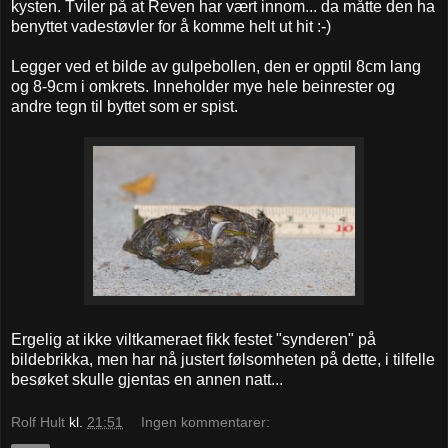
kysten. Tviler på at Reven har vært innom... da måtte den ha
benyttet vadestøvler for å komme helt ut hit :-)
Legger ved et bilde av gulpebollen, den er opptil 8cm lang
og 8-9cm i omkrets. Inneholder mye hele beinrester og
andre tegn til byttet som er spist.
Ergelig at ikke viltkameraet fikk festet "synderen" på
bildebrikka, men har nå justert følsomheten på dette, i tilfelle
besøket skulle gjentas en annen natt...
Rolf Hult
kl.
21:51
Ingen kommentarer: