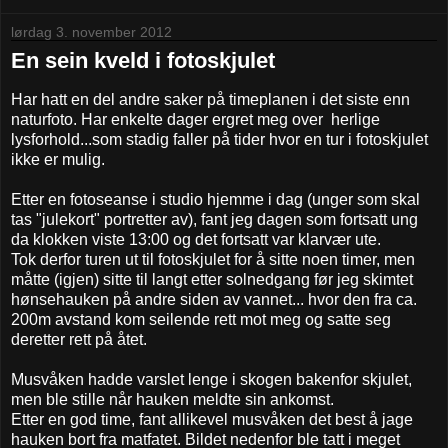
lørdag 3. november 2012
En sein kveld i fotoskjulet
Har hatt en del andre saker på timeplanen i det siste enn
naturfoto. Har enkelte dager ergret meg over herlige
lysforhold...som stadig faller på tider hvor en tur i fotoskjulet
ikke er mulig.
Etter en fotoseanse i studio hjemme i dag (unger som skal
tas "julekort" portretter av), fant jeg dagen som fortsatt ung
da klokken viste 13:00 og det fortsatt var klarvær ute.
Tok derfor turen ut til fotoskjulet for å sitte noen timer, men
måtte (igjen) sitte til langt etter solnedgang før jeg skimtet
hønsehauken på andre siden av vannet... hvor den fra ca.
200m avstand kom seilende rett mot meg og satte seg
deretter rett på åtet.
Musvåken hadde varslet lenge i skogen bakenfor skjulet,
men ble stille når hauken meldte sin ankomst.
Etter en god time, fant allikevel musvåken det best å jage
hauken bort fra matfatet. Bildet nedenfor ble tatt i meget