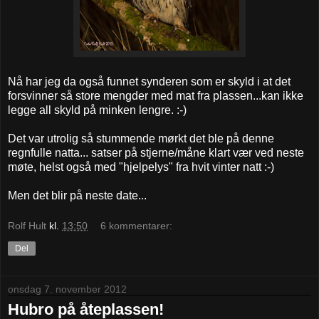
Nå har jeg da også funnet synderen som er skyld i at det
forsvinner så store mengder med mat fra plassen...kan ikke
legge all skyld på minken lengre. :-)
Det var utrolig så stummende mørkt det ble på denne
regnfulle natta... satser på stjerne/måne klart vær ved neste
møte, helst også med "hjelpelys" fra hvit vinter natt :-)
Men det blir på neste date...
Rolf Hult
kl.
13:50
6 kommentarer:
Del
onsdag 7. november 2012
Hubro på åteplassen!