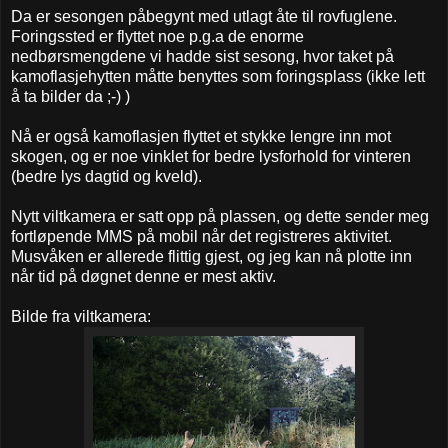
Da er sesongen påbegynt med utlagt åte til rovfuglene.
Foringssted er flyttet noe p.g.a de enorme
nedbørsmengdene vi hadde sist sesong, hvor taket på
kamoflasjehytten måtte benyttes som foringsplass (ikke lett
å ta bilder da ;-) )
Nå er også kamoflasjen flyttet et stykke lengre inn mot
skogen, og er noe vinklet for bedre lysforhold for vinteren
(bedre lys dagtid og kveld).
Nytt viltkamera er satt opp på plassen, og dette sender meg
fortløpende MMS på mobil når det registreres aktivitet.
Musvåken er allerede flittig gjest, og jeg kan nå plotte inn
når tid på døgnet denne er mest aktiv.
Bilde fra viltkamera: