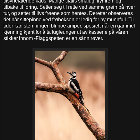
tilsynelatende kaos. Mange titalls småfugl flyr frem og
tilbake til foring. Setter seg til rette ved samme grein på hver
tur, og setter til livs frøene som hentes. Deretter observeres
det når sittepinne ved frøboksen er ledig for ny munnfull. Til
tider kan stemningen bli noe amper, spesielt når en gammel
kjenning kjent for å ta fugleunger ut av kassene på våren
stikker innom -Flaggspetten er en sånn røver.