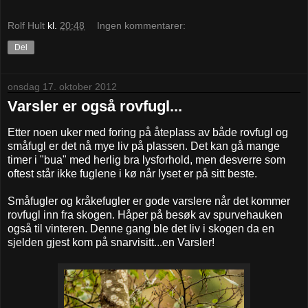
Rolf Hult
kl.
20:48
Ingen kommentarer:
Del
onsdag 17. oktober 2012
Varsler er også rovfugl...
Etter noen uker med foring på åteplass av både rovfugl og
småfugl er det nå mye liv på plassen. Det kan gå mange
timer i "bua" med herlig bra lysforhold, men desverre som
oftest står ikke fuglene i kø når lyset er på sitt beste.
Småfugler og kråkefugler er gode varslere når det kommer
rovfugl inn fra skogen. Håper på besøk av spurvehauken
også til vinteren. Denne gang ble det liv i skogen da en
sjelden gjest kom på snarvisitt...en Varsler!