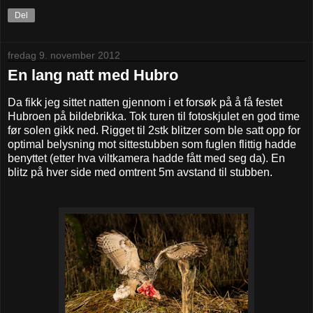
Del
fredag 9. november 2012
En lang natt med Hubro
Da fikk jeg sittet natten gjennom i et forsøk på å få festet
Hubroen på bildebrikka. Tok turen til fotoskjulet en god time
før solen gikk ned. Rigget til 2stk blitzer som ble satt opp for
optimal belysning mot sittestubben som fuglen flittig hadde
benyttet (etter hva viltkamera hadde fått med seg da). En
blitz på hver side med omtrent 5m avstand til stubben.